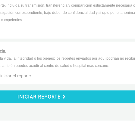
orte, incluida su transmisión, transferencia y compartición estrictamente necesari
tigación correspondiente, bajo deber de confidencialidad y si opto por el anonimato
s competentes.
cia.
la vida, la integridad o los bienes; los reportes enviados por aquí podrían no recib
; también puedes acudir al centro de salud u hospital más cercano.
iciar el reporte.
INICIAR REPORTE