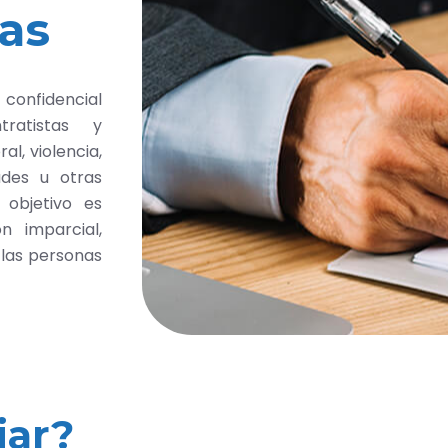
as
 confidencial
tratistas y
l, violencia,
audes u otras
 objetivo es
n imparcial,
 las personas
iar?