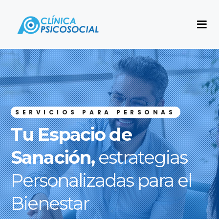
S
E
R
V
I
C
I
O
S
P
A
R
A
P
E
R
S
O
N
A
S
Tu Espacio de
Sanación,
estrategias
Personalizadas para el
Bienestar