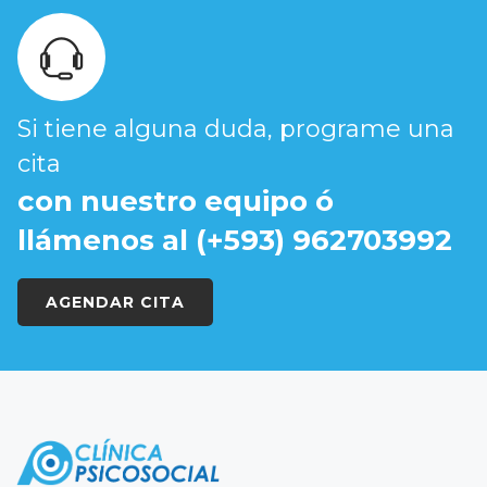
Si tiene alguna duda, programe una
cita
con nuestro equipo ó
llámenos al (+593) 962703992
AGENDAR CITA