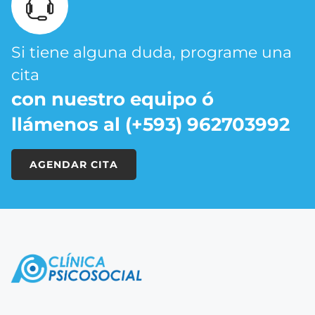
Si tiene alguna duda, programe una
cita
con nuestro equipo ó
llámenos al (+593) 962703992
AGENDAR CITA